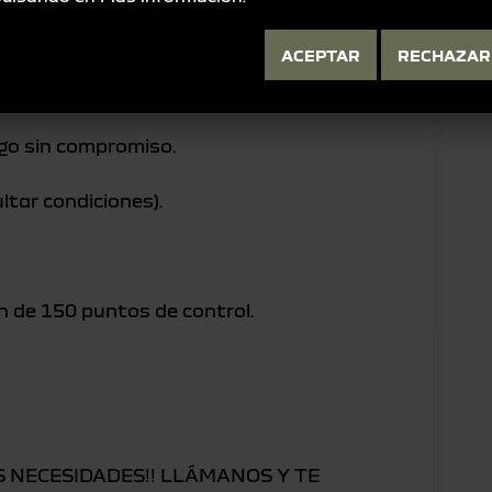
hículos de Ocasión,
ACEPTAR
RECHAZAR
go sin compromiso.
ultar condiciones).
ión de 150 puntos de control.
US NECESIDADES!! LLÁMANOS Y TE