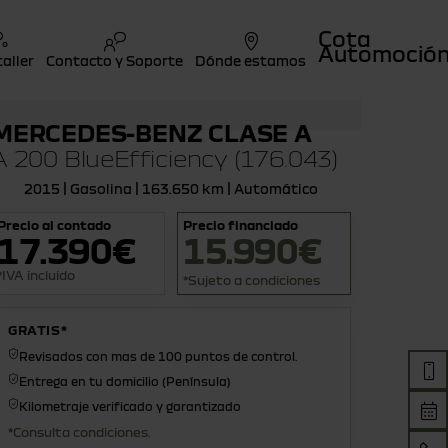
Cota
Automoció
taller
Contacto y Soporte
Dónde estamos
MERCEDES-BENZ CLASE A
A 200 BlueEfficiency (176.043)
2015 | Gasolina | 163.650 km | Automático
Precio al contado
Precio financiado
17.390€
15.990€
*IVA incluido
*Sujeto a condiciones
GRATIS*
Revisados con mas de 100 puntos de control.
Entrega en tu domicilio (Península)
Kilometraje verificado y garantizado
*Consulta condiciones.