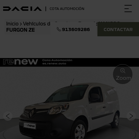
|
COTA AUTOMOCIÓN
Togg
navi
Inicio
›
Vehículos de Ocasión
›
Renault KANGOO
913609286
CONTACTAR
FURGON ZE
Zoom