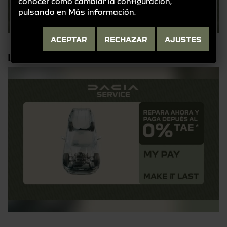
conocer cómo cambiar la configuración,
pulsando en
Más información
.
ACEPTAR
RECHAZAR
AJUSTES
ELIGE MY PAY AL 0%TAE