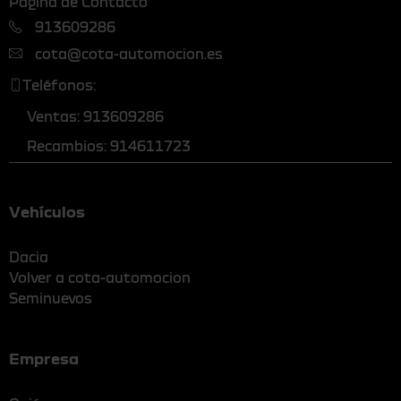
Página de Contacto
913609286
cota@cota-automocion.es
Teléfonos:
Ventas: 913609286
Recambios: 914611723
Vehículos
Dacia
Volver a cota-automocion
Seminuevos
Empresa