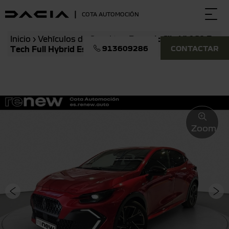
|
COTA AUTOMOCIÓN
Togg
navi
Inicio
›
Vehículos de Ocasión
›
Renault Clio VI 160 E-
913609286
CONTACTAR
Tech Full Hybrid Esprit Alpine
Zoom