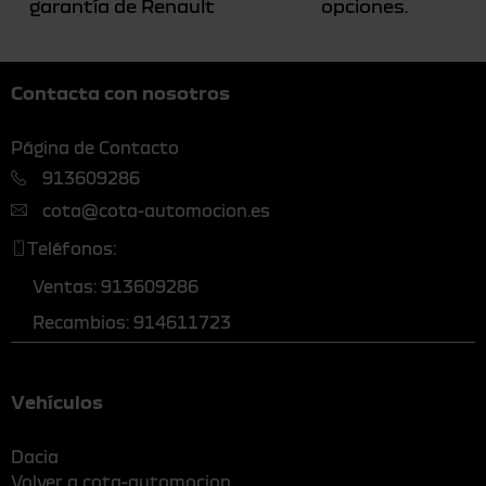
garantía de Renault
opciones.
Contacta con nosotros
Página de Contacto
913609286
cota@cota-automocion.es
Teléfonos:
Ventas: 913609286
Recambios: 914611723
Vehículos
Dacia
Volver a cota-automocion