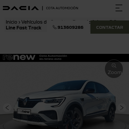
|
COTA AUTOMOCIÓN
Togg
navi
Inicio
›
Vehículos de Ocasión
›
Renault Arkana R.S.
913609286
CONTACTAR
Line Fast Track
Zoom