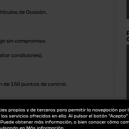
hículos de Ocasión,
go sin compromiso.
ultar condiciones).
ión de 150 puntos de control.
ies propias y de terceros para permitir la navegación por 
e los servicios ofrecidos en ella. Al pulsar el botón "Acepto
. Puede obtener más información, o bien conocer cómo cam
US NECESIDADES!! LLÁMANOS Y TE
 pulsando en
Más información
.