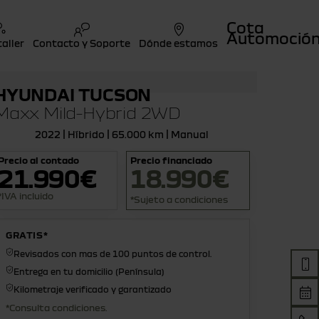
Cota
Automoció
taller
Contacto y Soporte
Dónde estamos
HYUNDAI TUCSON
Maxx Mild-Hybrid 2WD
2022 | Híbrido | 65.000 km | Manual
Precio al contado
Precio financiado
21.990€
18.990€
*IVA incluido
*Sujeto a condiciones
GRATIS*
Revisados con mas de 100 puntos de control.
Entrega en tu domicilio (Península)
Kilometraje verificado y garantizado
*Consulta condiciones.