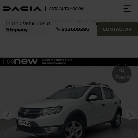
|
COTA AUTOMOCIÓN
Togg
navi
Inicio
›
Vehículos de Ocasión
›
Dacia Sandero
913609286
CONTACTAR
Stepway
Zoom