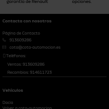
garantía de Renault
opciones.
Contacta con nosotros
Página de Contacto
913609286
cota@cota-automocion.es
Teléfonos:
Ventas: 913609286
Recambios: 914611723
Vehículos
Dacia
Volver a cota-automocion