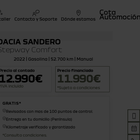
Cota
Automoció
taller
Contacto y Soporte
Dónde estamos
DACIA SANDERO
Stepway Comfort
2022 | Gasolina | 52.700 km | Manual
Precio al contado
Precio financiado
12.990€
11.990€
*IVA incluido
*Sujeto a condiciones
GRATIS*
Revisados con mas de 100 puntos de control.
Entrega en tu domicilio (Península)
Kilometraje verificado y garantizado
*Consulta condiciones.