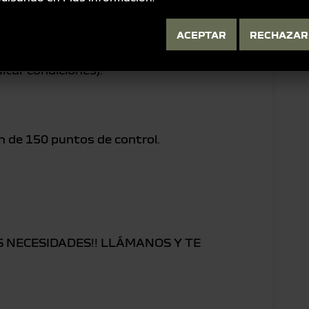
ACEPTAR
RECHAZAR
go sin compromiso.
ultar condiciones).
ión de 150 puntos de control.
US NECESIDADES!! LLÁMANOS Y TE